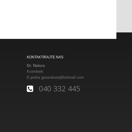
KONTAKTIRAJTE NAS
Dr. Natura
Kromberk
E-pošta
goranatura@hotmail.com
040 332 445