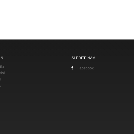
UN
SLEDITE NAM
ila
Facebook
isi
i
i
i