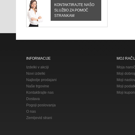
KONTAKTIRAJTE NAŠO
SLUŽBO ZA POMOČ
STRANKAM
INFORMACIJE
MOJ RAČ
Izdelki v akciji
Moja naroč
Novi izdelki
Moji dobrop
Najbolje prodajani
Moji naslov
Naše trgovine
Moji podatk
Kontaktirajte nas
Moji kupon
Dostava
Pogoji poslovanja
O nas
Zemljevid strani