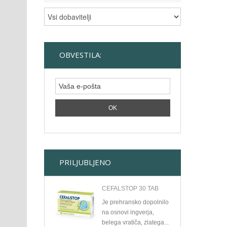
OBVESTILA:
PRILJUBLJENO
CEFALSTOP 30 TAB
Je prehransko dopolnilo
na osnovi ingverja,
belega vratiča, zlatega...