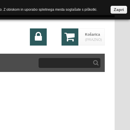
Zapri
o. Z obiskom in uporabo spletnega mesta soglašate s piškotki.
Košarica
(PRAZNO)