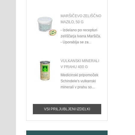
MARŠIČEVO ZELIŠČNO
MAZILO, 50 G
- Izdelano po recepturi
zeliščarja Ivana Maršiča.
- Uporablja se za...
VULKANSKI MINERALI
V PRAHU 400 G
Medicinski pripomoček
Schindele's vulkanski
minerali v prahu so...
VSI PRILJUBLJENI IZDELKI