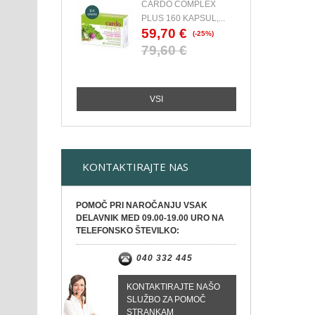
CARDO COMPLEX
PLUS 160 KAPSUL,...
59,70 €
(-25%)
79,60 €
VSI
KONTAKTIRAJTE NAS
POMOČ PRI NAROČANJU VSAK
DELAVNIK MED 09.00-19.00 URO NA
TELEFONSKO ŠTEVILKO:
040 332 445
KONTAKTIRAJTE NAŠO
SLUŽBO ZA POMOČ
STRANKAM