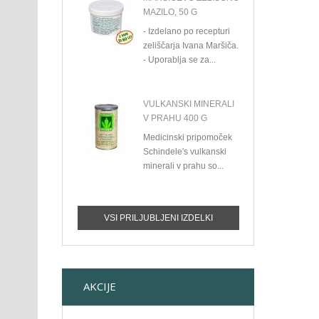
MAZILO, 50 G
- Izdelano po recepturi
zeliščarja Ivana Maršiča.
- Uporablja se za...
VULKANSKI MINERALI
V PRAHU 400 G
Medicinski pripomoček
Schindele's vulkanski
minerali v prahu so...
VSI PRILJUBLJENI IZDELKI
AKCIJE