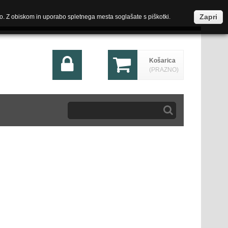
Zapri
o. Z obiskom in uporabo spletnega mesta soglašate s piškotki.
Košarica
(PRAZNO)