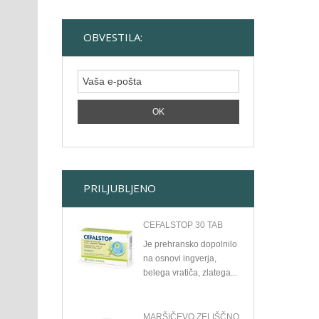
OBVESTILA:
PRILJUBLJENO
CEFALSTOP 30 TAB
Je prehransko dopolnilo
na osnovi ingverja,
belega vratiča, zlatega...
MARŠIČEVO ZELIŠČNO