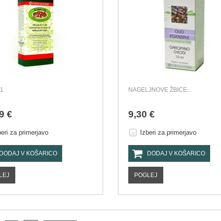
31
NAGELJNOVE ŽBICE...
9 €
9,30 €
beri za primerjavo
Izberi za primerjavo
DODAJ V KOŠARICO
DODAJ V KOŠARICO
LEJ
POGLEJ