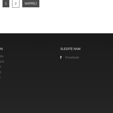
1
2
NAPREJ
UN
SLEDITE NAM
ila
Facebook
isi
i
i
i