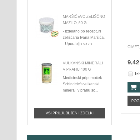
MARŠIČEVO ZELIŠČNO
MAZILO, 50 G
- Izdelano po recepturi
zeliščarja Ivana Maršiča.
- Uporablja se za...
CIMET, 
9,42
VULKANSKI MINERALI
V PRAHU 400 G
Iz
Medicinski pripomoček
Schindele's vulkanski
minerali v prahu so...
POG
VSI PRILJUBLJENI IZDELKI