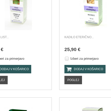
LIST...
KADILO ETERIČNO...
 €
25,90 €
beri za primerjavo
Izberi za primerjavo
DODAJ V KOŠARICO
DODAJ V KOŠARICO
LEJ
POGLEJ