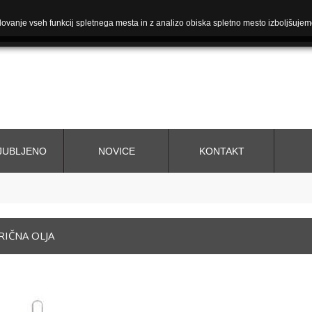
ovanje vseh funkcij spletnega mesta in z analizo obiska spletno mesto izboljšujem
JUBLJENO
NOVICE
KONTAKT
RIČNA OLJA