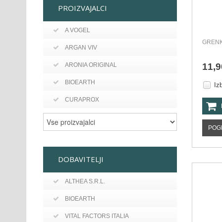
PROIZVAJALCI
A VOGEL
GRENK
ARGAN VIV
ARONIA ORIGINAL
11,9
BIOEARTH
Iz
CURAPROX
POG
DOBAVITELJI
ALTHEA S.R.L.
BIOEARTH
VITAL FACTORS ITALIA