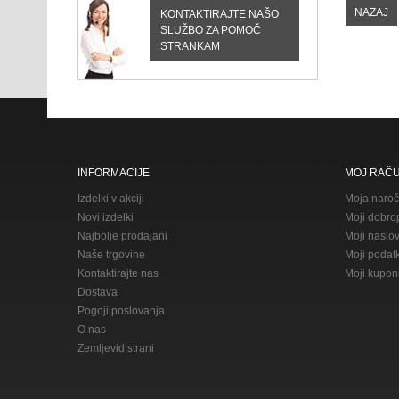
NAZAJ
KONTAKTIRAJTE NAŠO
SLUŽBO ZA POMOČ
STRANKAM
INFORMACIJE
MOJ RAČ
Izdelki v akciji
Moja naroč
Novi izdelki
Moji dobrop
Najbolje prodajani
Moji naslov
Naše trgovine
Moji podatk
Kontaktirajte nas
Moji kupon
Dostava
Pogoji poslovanja
O nas
Zemljevid strani