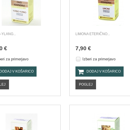
-YLANG...
LIMONA ETERIČNO...
0 €
7,90 €
beri za primerjavo
Izberi za primerjavo
DODAJ V KOŠARICO
DODAJ V KOŠARICO
LEJ
POGLEJ