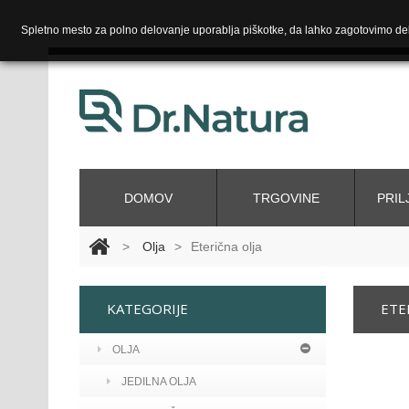
Spletno mesto za polno delovanje uporablja piškotke, da lahko zagotovimo del
DOMOV
TRGOVINE
PRIL
>
Olja
>
Eterična olja
KATEGORIJE
ETE
OLJA
JEDILNA OLJA