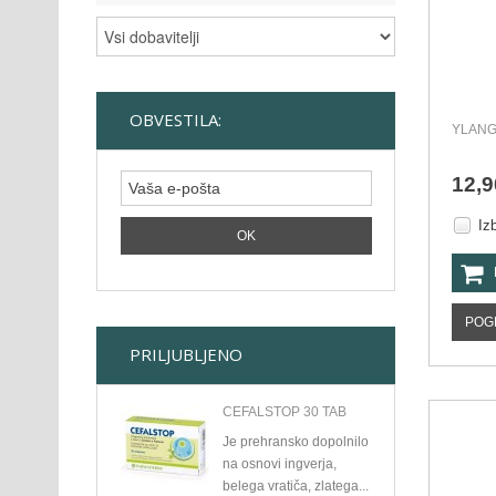
OBVESTILA:
YLANG
12,9
Iz
POG
PRILJUBLJENO
CEFALSTOP 30 TAB
Je prehransko dopolnilo
na osnovi ingverja,
belega vratiča, zlatega...