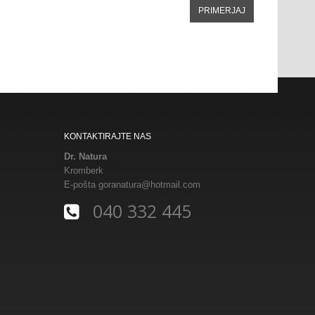
KONTAKTIRAJTE NAS
Dr. Natura
Kromberk
E-pošta
goranatura@hotmail.com
040 332 445