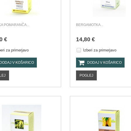
A POMARANČA...
BERGAMOTKA...
0 €
14,80 €
beri za primerjavo
Izberi za primerjavo
DODAJ V KOŠARICO
DODAJ V KOŠARICO
LEJ
POGLEJ