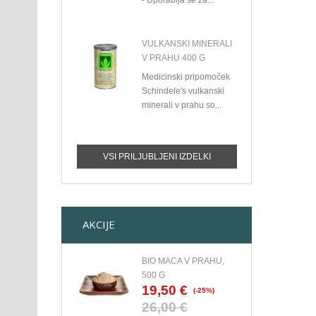
- Uporablja se za...
VULKANSKI MINERALI
V PRAHU 400 G
Medicinski pripomoček
Schindele's vulkanski
minerali v prahu so...
VSI PRILJUBLJENI IZDELKI
AKCIJE
BIO MACA V PRAHU,
500 G
19,50 €
(-25%)
26,00 €