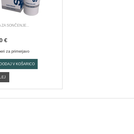
 ZA SONČENJE...
0 €
beri za primerjavo
DODAJ V KOŠARICO
LEJ