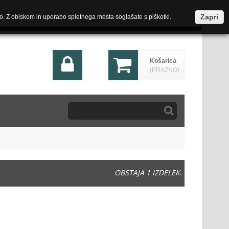
Zapri
o. Z obiskom in uporabo spletnega mesta soglašate s piškotki.
Košarica
(PRAZNO)
OBSTAJA 1 IZDELEK.