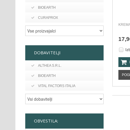
BIOEARTH
CURAPROX
KREMA
17,9
Iz
DOBAVITELJI
ALTHEA S.R.L.
POG
BIOEARTH
VITAL FACTORS ITALIA
OBVESTILA: