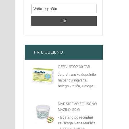
PRILJUBLJENO
CEFALSTOP 30 TAB
Je prehransko dopolnilo
na osnovi ingverja,
belega vratiča, zlatega...
MARŠIČEVO ZELIŠČNO
MAZILO, 50 G
- Izdelano po recepturi
zeliščarja Ivana Maršiča.