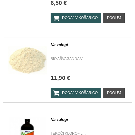
6,50 €
DODAJ V KOŠARICO
POGLEJ
Na zalogi
BIO AŠVAGANDA V...
11,90 €
DODAJ V KOŠARICO
POGLEJ
Na zalogi
TEKOČI KLOROFIL,...