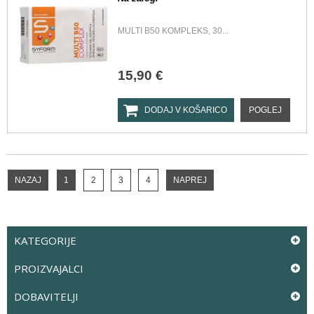
MULTI B50 KOMPLEKS, 30...
15,90 €
DODAJ V KOŠARICO
POGLEJ
NAZAJ
1
2
3
4
NAPREJ
KATEGORIJE
PROIZVAJALCI
DOBAVITELJI