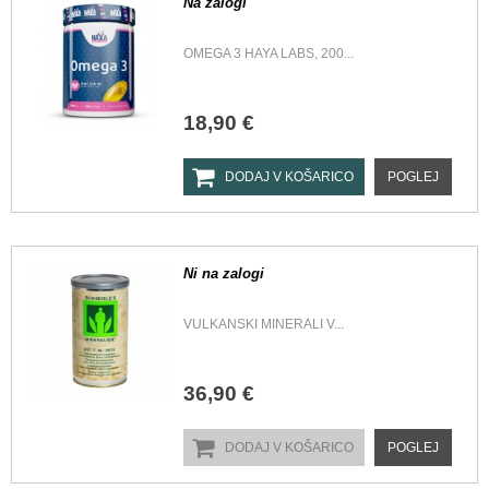
Na zalogi
OMEGA 3 HAYA LABS, 200...
18,90 €
DODAJ V KOŠARICO
POGLEJ
Ni na zalogi
VULKANSKI MINERALI V...
36,90 €
DODAJ V KOŠARICO
POGLEJ