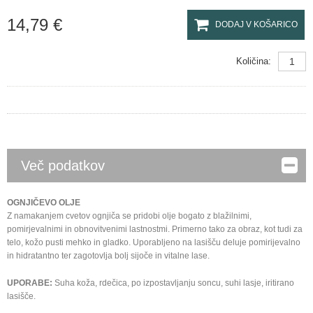
14,79 €
DODAJ V KOŠARICO
Količina:
Več podatkov
OGNJIČEVO OLJE
Z namakanjem cvetov ognjiča se pridobi olje bogato z blažilnimi,
pomirjevalnimi in obnovitvenimi lastnostmi. Primerno tako za obraz, kot tudi za
telo, kožo pusti mehko in gladko. Uporabljeno na lasišču deluje pomirijevalno
in hidratantno ter zagotovlja bolj sijoče in vitalne lase.
UPORABE:
Suha koža, rdečica, po izpostavljanju soncu, suhi lasje, iritirano
lasišče.