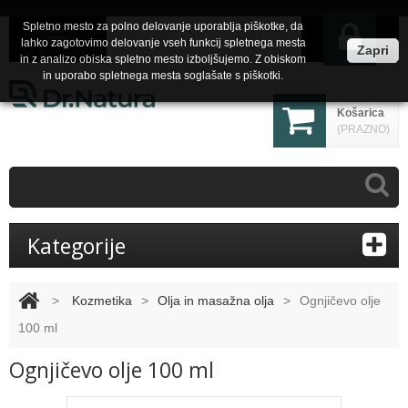
Spletno mesto za polno delovanje uporablja piškotke, da
lahko zagotovimo delovanje vseh funkcij spletnega mesta
Zapri
in z analizo obiska spletno mesto izboljšujemo. Z obiskom
in uporabo spletnega mesta soglašate s piškotki.
Košarica
(PRAZNO)
Kategorije
>
Kozmetika
>
Olja in masažna olja
>
Ognjičevo olje
100 ml
Ognjičevo olje 100 ml