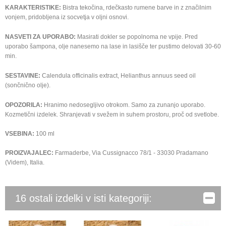
KARAKTERISTIKE:
Bistra tekočina, rdečkasto rumene barve in z značilnim
vonjem, pridobljena iz socvetja v oljni osnovi.
NASVETI ZA UPORABO:
Masirati dokler se popolnoma ne vpije. Pred
uporabo šampona, olje nanesemo na lase in lasišče ter pustimo delovati 30-60
min.
SESTAVINE:
Calendula officinalis extract, Helianthus annuus seed oil
(sončnično olje).
OPOZORILA:
Hranimo nedosegljivo otrokom. Samo za zunanjo uporabo.
Kozmetični izdelek. Shranjevati v svežem in suhem prostoru, proč od svetlobe.
VSEBINA:
100 ml
PROIZVAJALEC:
Farmaderbe, Via Cussignacco 78/1 - 33030 Pradamano
(Videm), Italia.
16 ostali izdelki v isti kategoriji: