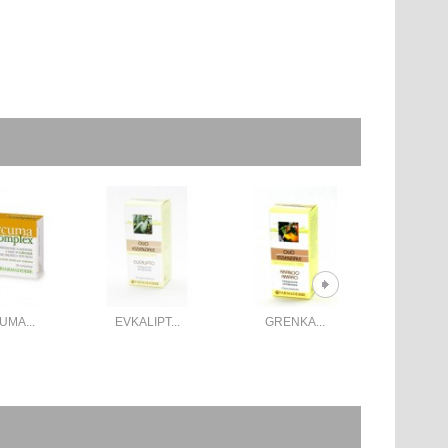
MA...
EVKALIPT...
GRENKA...
LIMON