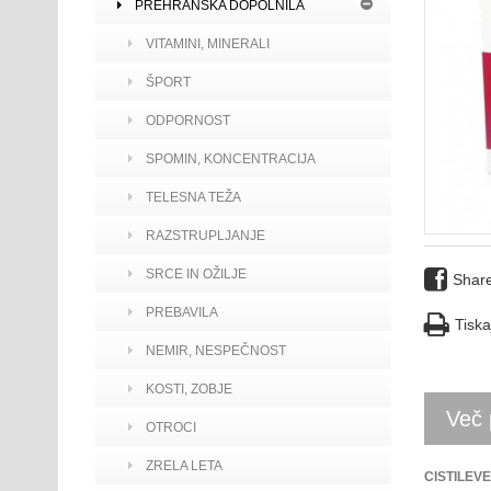
PREHRANSKA DOPOLNILA
VITAMINI, MINERALI
ŠPORT
ODPORNOST
SPOMIN, KONCENTRACIJA
TELESNA TEŽA
RAZSTRUPLJANJE
SRCE IN OŽILJE
Shar
PREBAVILA
Tiska
NEMIR, NESPEČNOST
KOSTI, ZOBJE
Več 
OTROCI
ZRELA LETA
CISTILEV