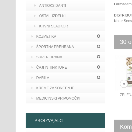
Farmaderbe
ANTIOKSIDANTI
DISTRIBU
OSTALI IZDELKI
Natur Sens 
KRVNI SLADKOR
KOZMETIKA
30 os
ŠPORTNA PREHRANA
SUPER HRANA
ČAJI IN TINKTURE
DARILA
KREME ZA SONČENJE
ZELENA
MEDICINSKI PRIPOMOČKI
PROIZVAJALCI
Kome