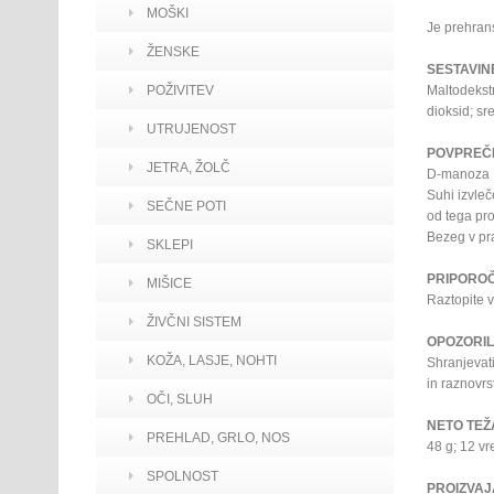
MOŠKI
Je prehran
ŽENSKE
SESTAVIN
POŽIVITEV
Maltodekstr
dioksid; sr
UTRUJENOST
POVPREČN
JETRA, ŽOLČ
D-
Suhi
SEČNE POTI
od te
Bez
SKLEPI
PRIPORO
MIŠICE
Raztopite v
ŽIVČNI SISTEM
OPOZORIL
KOŽA, LASJE, NOHTI
Shranjevat
in raznovrs
OČI, SLUH
NETO TEŽA
PREHLAD, GRLO, NOS
48 g; 12 vr
SPOLNOST
PROIZVAJ