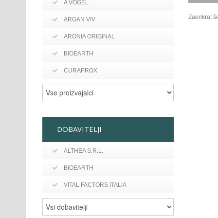
A VOGEL
Zaenkrat še
ARGAN VIV
ARONIA ORIGINAL
BIOEARTH
CURAPROX
DOBAVITELJI
ALTHEA S.R.L.
BIOEARTH
VITAL FACTORS ITALIA