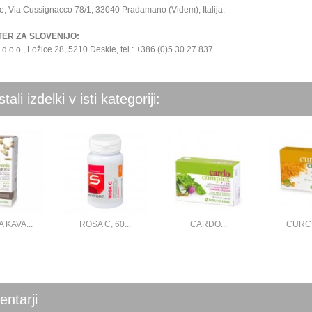
, Via Cussignacco 78/1, 33040 Pradamano (Videm), Italija.
TER ZA SLOVENIJO:
d.o.o., Ložice 28, 5210 Deskle, tel.: +386 (0)5 30 27 837.
tali izdelki v isti kategoriji:
 KAVA...
ROSA C, 60...
CARDO...
CURCU
ntarji