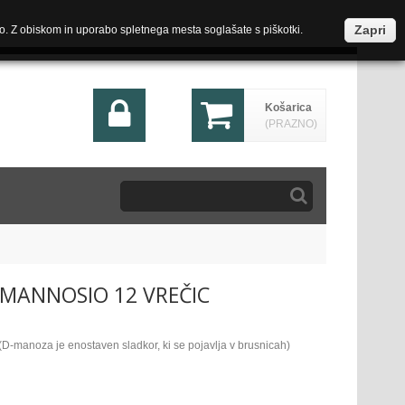
Zapri
o. Z obiskom in uporabo spletnega mesta soglašate s piškotki.
Košarica
(PRAZNO)
E MANNOSIO 12 VREČIC
(
D-manoza je enostaven sladkor, ki se pojavlja v brusnicah)