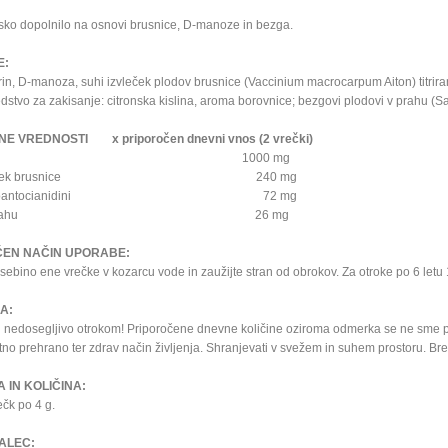
sko dopolnilo na osnovi brusnice, D-manoze in bezga.
E:
in, D-manoza, suhi izvleček plodov brusnice (Vaccinium macrocarpum Aiton) titriran 
edstvo za zakisanje: citronska kislina, aroma borovnice; bezgovi plodovi v prahu (Sa
E VREDNOSTI x priporočen dnevni vnos (2 vrečki)
manoza 1000 mg
 izvleček brusnice 240 mg
ga proantocianidini 72 mg
eg v prahu 26 mg
ČEN NAČIN UPORABE:
sebino ene vrečke v kozarcu vode in zaužijte stran od obrokov. Za otroke po 6 letu 
A:
i nedosegljivo otrokom! Priporočene dnevne količine oziroma odmerka se ne sme p
tno prehrano ter zdrav način življenja. Shranjevati v svežem in suhem prostoru. Brez
 IN KOLIČINA:
ečk po 4 g.
ALEC: