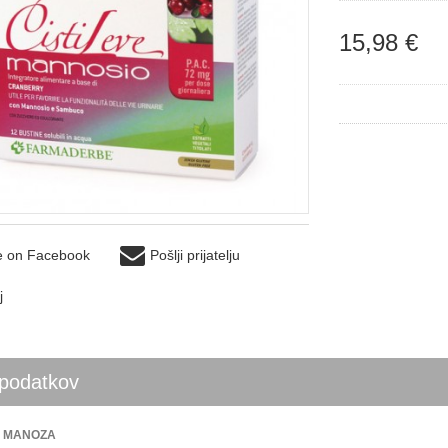
15,98 €
e on Facebook
Pošlji prijatelju
j
podatkov
E MANOZA