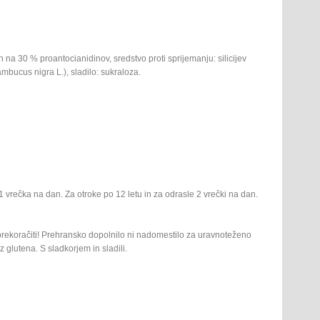
na 30 % proantocianidinov, sredstvo proti sprijemanju: silicijev
mbucus nigra L.), sladilo: sukraloza.
1 vrečka na dan. Za otroke po 12 letu in za odrasle 2 vrečki na dan.
rekoračiti! Prehransko dopolnilo ni nadomestilo za uravnoteženo
 glutena. S sladkorjem in sladili.