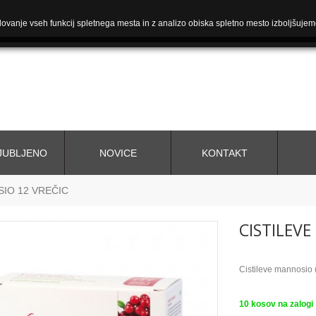
ovanje vseh funkcij spletnega mesta in z analizo obiska spletno mesto izboljšujem
JUBLJENO
NOVICE
KONTAKT
IO 12 VREČIC
CISTILEV
Cistileve mannosio 
10
kosov na zalogi