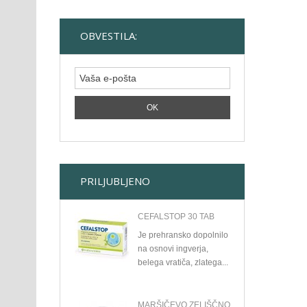
OBVESTILA:
PRILJUBLJENO
CEFALSTOP 30 TAB
Je prehransko dopolnilo
na osnovi ingverja,
belega vratiča, zlatega...
MARŠIČEVO ZELIŠČNO