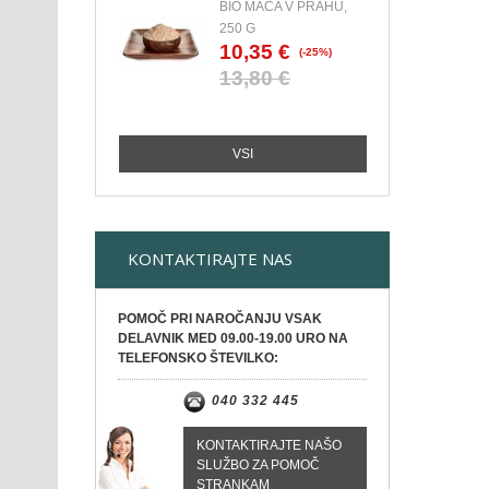
BIO MACA V PRAHU,
250 G
10,35 €
(-25%)
13,80 €
VSI
KONTAKTIRAJTE NAS
POMOČ PRI NAROČANJU VSAK
DELAVNIK MED 09.00-19.00 URO NA
TELEFONSKO ŠTEVILKO:
040 332 445
KONTAKTIRAJTE NAŠO
SLUŽBO ZA POMOČ
STRANKAM