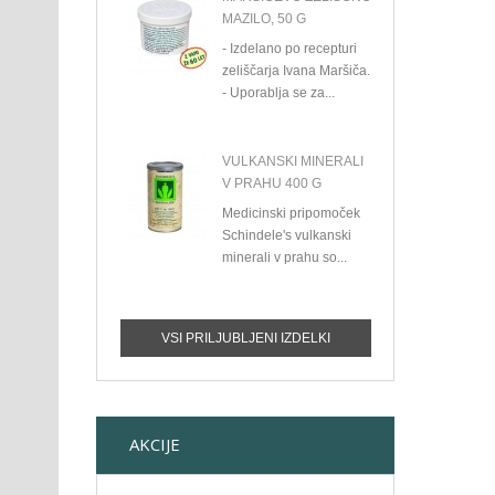
MAZILO, 50 G
- Izdelano po recepturi
zeliščarja Ivana Maršiča.
- Uporablja se za...
VULKANSKI MINERALI
V PRAHU 400 G
Medicinski pripomoček
Schindele's vulkanski
minerali v prahu so...
VSI PRILJUBLJENI IZDELKI
AKCIJE