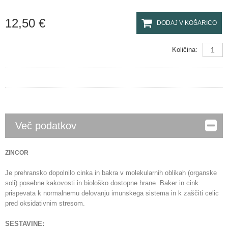
12,50 €
DODAJ V KOŠARICO
Količina:
Več podatkov
ZINCOR
Je prehransko dopolnilo cinka in bakra v molekularnih oblikah (organske
soli) posebne kakovosti in biološko dostopne hrane. Baker in cink
prispevata k normalnemu delovanju imunskega sistema in k zaščiti celic
pred oksidativnim stresom.
SESTAVINE: