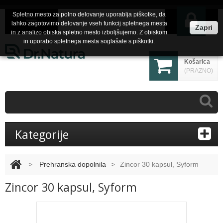
Spletno mesto za polno delovanje uporablja piškotke, da
lahko zagotovimo delovanje vseh funkcij spletnega mesta
Zapri
in z analizo obiska spletno mesto izboljšujemo. Z obiskom
in uporabo spletnega mesta soglašate s piškotki.
Košarica
(PRAZNO)
Kategorije
>
Prehranska dopolnila
>
Zincor 30 kapsul, Syform
Zincor 30 kapsul, Syform