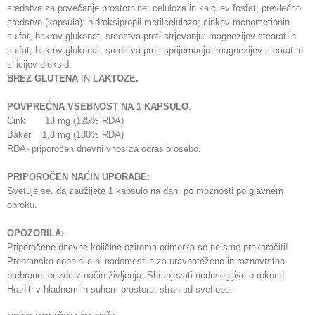
sredstva za povečanje prostornine: celuloza in kalcijev fosfat; prevlečno
sredstvo (kapsula): hidroksipropil metilceluloza; cinkov monometionin
sulfat, bakrov glukonat, sredstva proti strjevanju: magnezijev stearat in
sulfat, bakrov glukonat, sredstva proti sprijemanju: magnezijev stearat in
silicijev dioksid.
BREZ GLUTENA
IN
LAKTOZE.
POVPREČNA VSEBNOST NA 1 KAPSULO
:
Cink 13 mg (125% RDA)
Baker 1,8 mg (180% RDA)
RDA- priporočen dnevni vnos za odraslo osebo.
PRIPOROČEN NAČIN UPORABE:
Svetuje se, da zaužijete 1 kapsulo na dan, po možnosti po glavnem
obroku.
OPOZORILA:
Priporočene dnevne količine oziroma odmerka se ne sme prekoračiti!
Prehransko dopolnilo ni nadomestilo za uravnoteženo in raznovrstno
prehrano ter zdrav način življenja. Shranjevati nedosegljivo otrokom!
Hraniti v hladnem in suhem prostoru, stran od svetlobe.