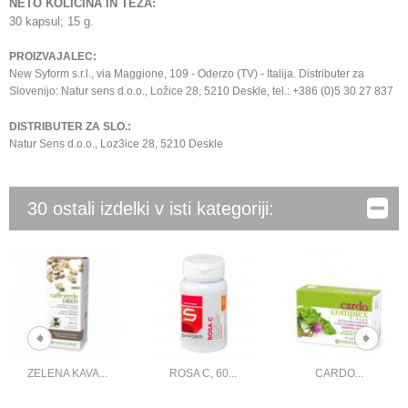
NETO KOLIČINA IN TEŽA:
30 kapsul; 15 g.
PROIZVAJALEC:
New Syform s.r.l., via Maggione, 109 - Oderzo (TV) - Italija. Distributer za
Slovenijo: Natur sens d.o.o., Ložice 28, 5210 Deskle, tel.: +386 (0)5 30 27 837
DISTRIBUTER ZA SLO.:
Natur Sens d.o.o., Loz3ice 28, 5210 Deskle
30 ostali izdelki v isti kategoriji:
ZELENA KAVA...
ROSA C, 60...
CARDO...