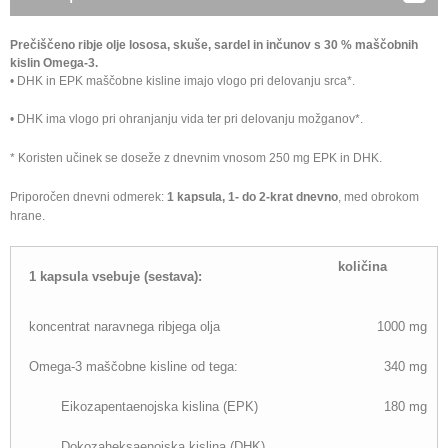
Prečiščeno ribje olje lososa, skuše, sardel in inčunov s 30 % maščobnih
kislin Omega-3.
• DHK in EPK maščobne kisline imajo vlogo pri delovanju srca*.
• DHK ima vlogo pri ohranjanju vida ter pri delovanju možganov*.
* Koristen učinek se doseže z dnevnim vnosom 250 mg EPK in DHK.
Priporočen dnevni odmerek:
1 kapsula, 1- do 2-krat dnevno
, med obrokom
hrane.
količina
1 kapsula vsebuje (sestava):
koncentrat naravnega ribjega olja
1000 mg
Omega-3 maščobne kisline od tega:
340 mg
Eikozapentaenojska kislina (EPK)
180 mg
Dokozaheksaenojska kislina (DHK)