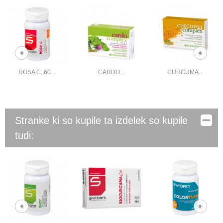
ROSA C, 60...
CARDO...
CURCUMA...
Stranke ki so kupile ta izdelek so kupile
tudi: