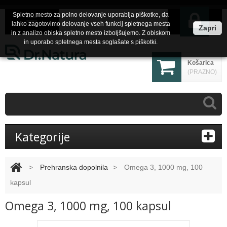
Spletno mesto za polno delovanje uporablja piškotke, da
lahko zagotovimo delovanje vseh funkcij spletnega mesta
Zapri
in z analizo obiska spletno mesto izboljšujemo. Z obiskom
in uporabo spletnega mesta soglašate s piškotki.
Košarica
(PRAZNO)
Kategorije
>
Prehranska dopolnila
>
Omega 3, 1000 mg, 100
kapsul
Omega 3, 1000 mg, 100 kapsul