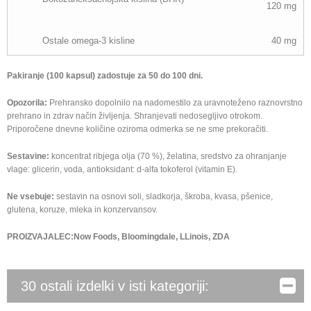
120 mg
Ostale omega-3 kisline
40 mg
Pakiranje (100 kapsul) zadostuje za 50 do 100 dni.
Opozorila:
Prehransko dopolnilo na nadomestilo za uravnoteženo raznovrstno
prehrano in zdrav način življenja. Shranjevati nedosegljivo otrokom.
Priporočene dnevne količine oziroma odmerka se ne sme prekoračiti.
Sestavine:
koncentrat ribjega olja (70 %), želatina, sredstvo za ohranjanje
vlage: glicerin, voda, antioksidant: d-alfa tokoferol (vitamin E).
Ne vsebuje:
sestavin na osnovi soli, sladkorja, škroba, kvasa, pšenice,
glutena, koruze, mleka in konzervansov.
PROIZVAJALEC:Now Foods, Bloomingdale, LLinois, ZDA
30 ostali izdelki v isti kategoriji: